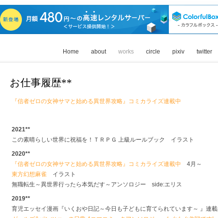
Home
about
works
circle
pixiv
twitter
お仕事履歴**
『信者ゼロの女神サマと始める異世界攻略』コミカライズ連載中
2021**
この素晴らしい世界に祝福を！ＴＲＰＧ 上級ルールブック イラスト
2020**
『信者ゼロの女神サマと始める異世界攻略』コミカライズ連載中
4月～
東方幻想麻雀
イラスト
無職転生～異世界行ったら本気だす～アンソロジー side:エリス
2019**
育児エッセイ漫画『いくおや日記～今日も子どもに育てられています～ 』連載