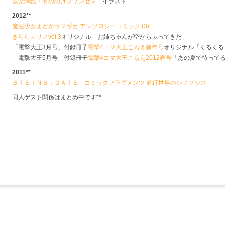
妖女降臨！もののけプリンセス
イラスト
2012**
魔法少女まどか☆マギカ アンソロジーコミック (3)
きららカリノvol.3
オリジナル「お姉ちゃんが空からふってきた」
「電撃大王3月号」付録冊子
電撃4コマ大王こもえ新年号
オリジナル「くるくる
「電撃大王5月号」付録冊子
電撃4コマ大王こもえ2012春号
「あの夏で待ってる
2011**
ＳＴＥＩＮＳ；ＧＡＴＥ コミックフラグメンツ 並行世界のシノプシス
同人ゲスト関係はまとめ中です**