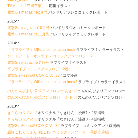
TVアニメ「三者三葉」
応援イラスト
電撃G’s magazine2月号
バンドリアフレココミックレポート
2015**
電撃G’s magazine10月号
バンドリラジオコミックレポート
電撃G’s magazine11月号
バンドリライブコミックレポート
2014**
『ラブライブ!』Official compilation book
ラブライブ！カラーイラスト
ソードアート・オンライン コミックアンソロジー２
電撃G’s magazine７月号
ラブライブ！イラスト
ラブライブコミックアンソロジー2巻
電撃G’s Festival! COMIC Vol.38
4コマ漫画
『ラブライブ!』Official compilation book2
ラブライブ！カラーイラスト
のんのんびより 公式アンソロジー あきっ!
のんのんびよりアンソロジー
のんのんびより 公式アンソロジー ふゆっ!
のんのんびよりアンソロジー
2013**
きららカリノvol.5
オリジナル「なきけん」漫画1・2話掲載
きららカリノvol.6
オリジナル「なきけん」漫画3・4話掲載
電撃G’s Festival! COMIC Vol.32
ラブライブ！コミックアンソロ漫画
艦隊これくしょん -艦これ- コミックアンソロジー 呉鎮守府編