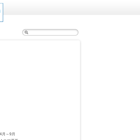
検
索:
4月～9月