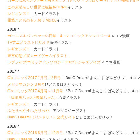
ガールズ&パンツァーの日常 4コマコミックアンソロジー ~もぐもぐ作戦です!~
この素晴らしい世界に祝福を!TRPG
イラスト
レギオンズ！
カードイラスト
電撃こどものもえおう Vol.06
イラスト
2018**
ガールズ＆パンツァーの日常 4コマコミックアンソロジー４
４コマ漫画
TVアニメラストピリオド
応援イラスト
レギオンズ！
カードイラスト
東方幻想ノ宴カードゲームイラスト
ラブライブ!コミックアンソロジー μ’sプレシャスデイズ
４コマ漫画
2017**
G’sコミック2017 1月号～2月号
「BanG Dream! よんこま ばんどりっ!」４コ
メガミマガジン３月号
ひとこまばんどりっ！
G’sコミック2017 4月号～11月号
「BanG Dream! よんこま ばんどりっ!」４コ
「吸血鬼ちゃん×後輩ちゃん」
応援イラスト
レギオンズ！
カードイラスト
ふたりべや 4 ふたりべや
アンソロジーゲスト
BanG Dream!（バンドリ！）公式サイト
ひとこまばんどりっ！
2016**
G’sコミック2016 6月号～12月号
「BanG Dream! よんこま ばんどりっ!」４コ
BanG_Dream!
SDイラストデザイン担当