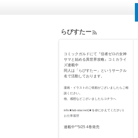
らびすたー
ee
d
Rs
コミックガルドにて『信者ゼロの女神
s
サマと始める異世界攻略』コミカライ
ズ連載中
同人は「らびすたー」というサークル
名で活動しております。
漫画・イラストのご依頼がございましたらご相
談ください。
他、感想などございましたらコチラへ
info★lab-star.net(★を@にかえてください)
お仕事履歴
連載中**5/25 4巻発売