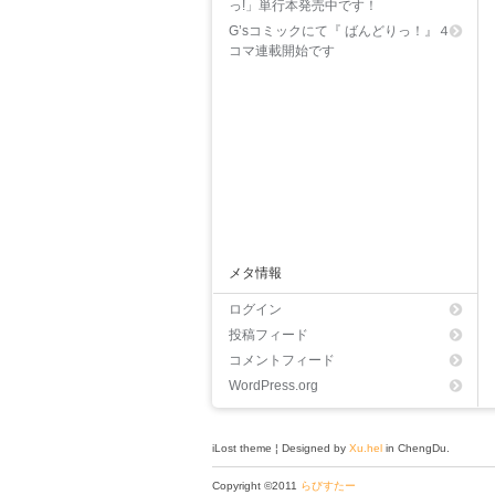
っ!」単行本発売中です！
G’sコミックにて『 ばんどりっ！』４
コマ連載開始です
メタ情報
ログイン
投稿フィード
コメントフィード
WordPress.org
iLost theme ¦ Designed by
Xu.hel
in ChengDu.
Copyright ©2011
らびすたー