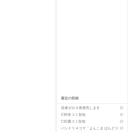
最近の投稿
信者ゼロ４巻発売します
C95冬コミ告知
C92夏コミ告知
バンドリ４コマ「よんこま ばんどり