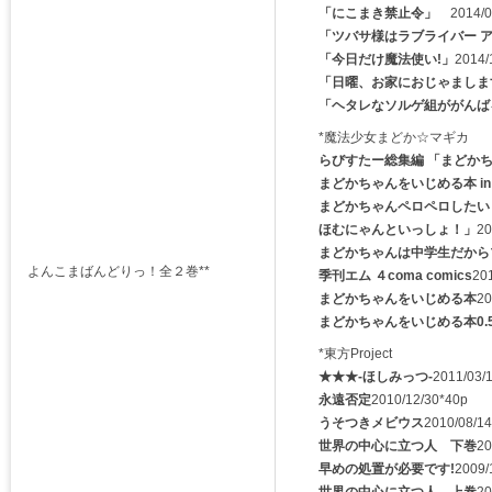
「にこまき禁止令」
2014/08
「ツバサ様はラブライバー ア
「今日だけ魔法使い!」
2014/
「日曜、お家におじゃましま
「ヘタレなソルゲ組ががんば
*魔法少女まどか☆マギカ
らびすたー総集編 「まどかち
まどかちゃんをいじめる本 in
まどかちゃんペロペロしたい
ほむにゃんといっしょ！」
20
まどかちゃんは中学生だから
よんこまばんどりっ！全２巻**
季刊エム ４coma comics
20
まどかちゃんをいじめる本
20
まどかちゃんをいじめる本0.
*東方Project
★★★-ほしみっつ-
2011/03/
永遠否定
2010/12/30*40p
うそつきメビウス
2010/08/1
世界の中心に立つ人 下巻
20
早めの処置が必要です!
2009/
世界の中心に立つ人 上巻
20