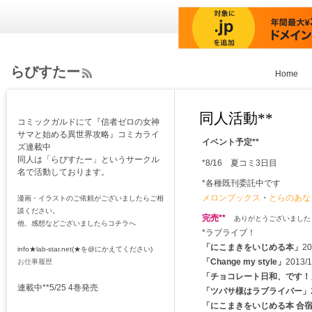
らびすたー
Home
ee
d
Rs
同人活動**
コミックガルドにて『信者ゼロの女神
s
サマと始める異世界攻略』コミカライ
イベント予定**
ズ連載中
同人は「らびすたー」というサークル
*8/16 夏コミ3日目
名で活動しております。
*各種既刊委託中です
メロンブックス
・
とらのあな
漫画・イラストのご依頼がございましたらご相
談ください。
完売**
ありがとうございました
他、感想などございましたらコチラへ
*ラブライブ！
「にこまきをいじめる本」
20
info★lab-star.net(★を@にかえてください)
「Change my style」
2013/1
お仕事履歴
「チョコレート日和、です！
連載中**5/25 4巻発売
「ツバサ様はラブライバー」
「にこまきをいじめる本 合