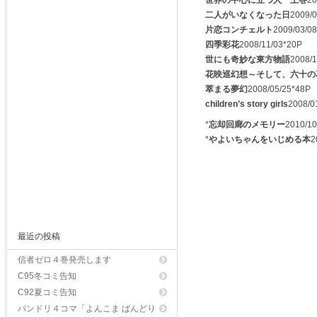
二人がいなくなった日
2009/
片恋コンチェルト
2009/03/0
四季彩花
2008/11/03*20P
世にも奇妙な東方物語
2008/
花映巡幻想～そして、六十の
萃まる夢幻
2008/05/25*48P
children’s story girls
2008/0
*
忘却回廊のメモリー
2010/10
*
やよいちゃんをいじめる本
2
最近の投稿
信者ゼロ４巻発売します
C95冬コミ告知
C92夏コミ告知
バンドリ４コマ「よんこま ばんどり