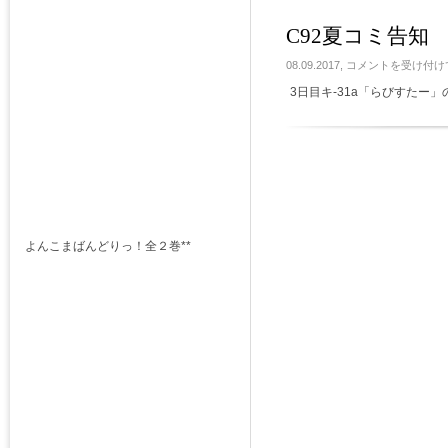
知
は
C92夏コミ告知
C92
08.09.2017,
コメントを受け付け
夏
3日目キ-31a「らびすたー」
コ
ミ
告
知
は
よんこまばんどりっ！全２巻**