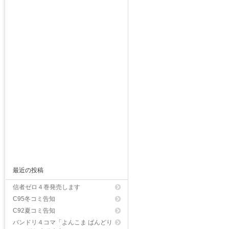
最近の投稿
信者ゼロ４巻発売します
C95冬コミ告知
C92夏コミ告知
バンドリ４コマ「よんこま ばんどり