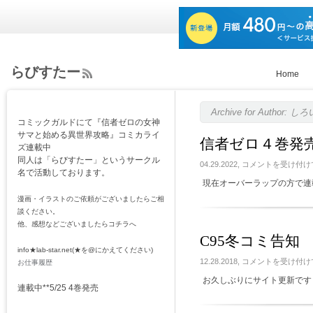
らびすたー
Home
ee
d
Rs
Archive for Author:
コミックガルドにて『信者ゼロの女神
s
サマと始める異世界攻略』コミカライ
信者ゼロ４巻発
ズ連載中
同人は「らびすたー」というサークル
信
04.29.2022,
コメントを受け付け
名で活動しております。
者
現在オーバーラップの方で連
ゼ
ロ
漫画・イラストのご依頼がございましたらご相
４
談ください。
巻
他、感想などございましたらコチラへ
発
C95冬コミ告知
売
info★lab-star.net(★を@にかえてください)
し
C95
12.28.2018,
コメントを受け付け
お仕事履歴
ま
冬
す
お久しぶりにサイト更新です
コ
は
連載中**5/25 4巻発売
ミ
告