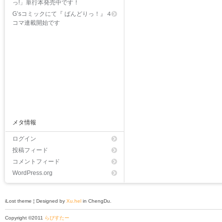
っ!」単行本発売中です！
G’sコミックにて『 ばんどりっ！』４
コマ連載開始です
メタ情報
ログイン
投稿フィード
コメントフィード
WordPress.org
iLost theme ¦ Designed by
Xu.hel
in ChengDu.
Copyright ©2011
らびすたー