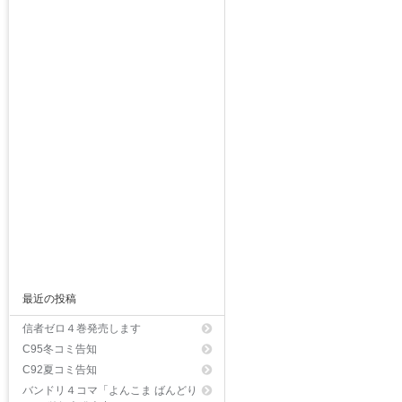
最近の投稿
信者ゼロ４巻発売します
C95冬コミ告知
C92夏コミ告知
バンドリ４コマ「よんこま ばんどり