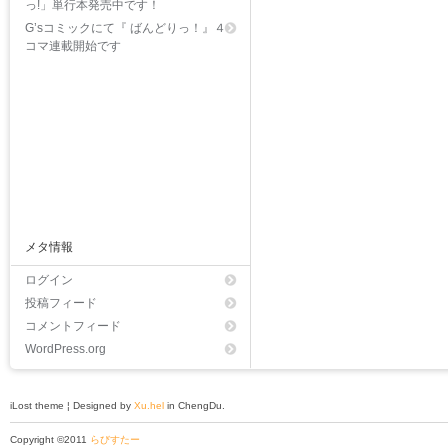
っ!」単行本発売中です！
G’sコミックにて『 ばんどりっ！』４
コマ連載開始です
メタ情報
ログイン
投稿フィード
コメントフィード
WordPress.org
iLost theme ¦ Designed by
Xu.hel
in ChengDu.
Copyright ©2011
らびすたー