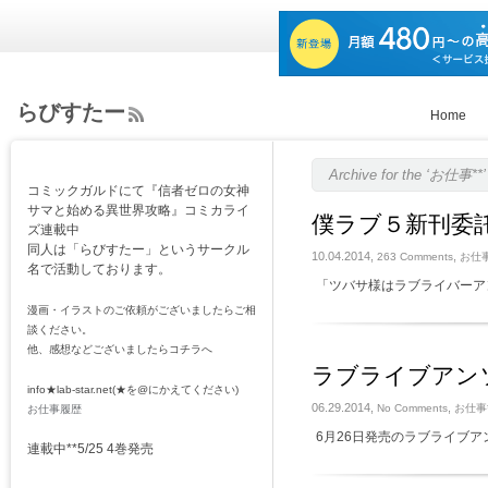
らびすたー
Home
ee
d
Rs
Archive for the ‘お仕事**’
コミックガルドにて『信者ゼロの女神
s
サマと始める異世界攻略』コミカライ
僕ラブ５新刊委
ズ連載中
同人は「らびすたー」というサークル
10.04.2014,
,
263 Comments
お仕事
名で活動しております。
「ツバサ様はラブライバーア
漫画・イラストのご依頼がございましたらご相
談ください。
他、感想などございましたらコチラへ
ラブライブアン
info★lab-star.net(★を@にかえてください)
06.29.2014,
,
No Comments
お仕事*
お仕事履歴
6月26日発売のラブライブア
連載中**5/25 4巻発売