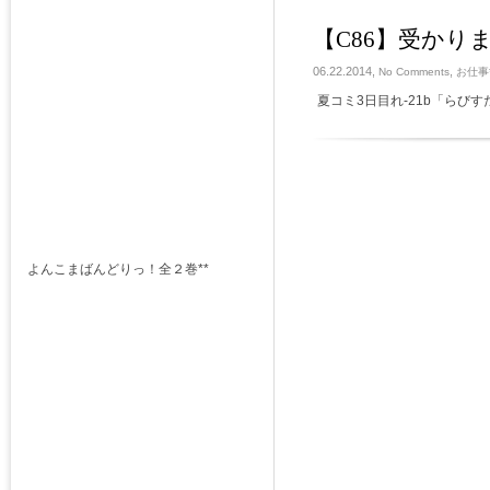
【C86】受かり
06.22.2014,
,
No Comments
お仕事*
夏コミ3日目れ-21b「らびす
よんこまばんどりっ！全２巻**