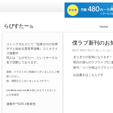
らびすたー
Home
ee
d
Rs
僕ラブ新刊のお知
コミックガルドにて『信者ゼロの女神
s
サマと始める異世界攻略』コミカライ
09.27.2014,
, by
同人**
しろいはく
ズ連載中
ぎりぎりの告知になります！
同人は「らびすたー」というサークル
名で活動しております。
明日の僕らのラブライブ5に参
新刊「ツバサ様はラブライバ
漫画・イラストのご依頼がございましたらご相
お品書きはこちらです
談ください。
他、感想などございましたらコチラへ
info★lab-star.net(★を@にかえてください)
お仕事履歴
連載中**5/25 4巻発売