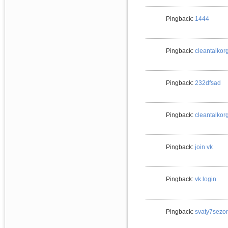
Pingback:
1444
Pingback:
cleantalkor
Pingback:
232dfsad
Pingback:
cleantalkor
Pingback:
join vk
Pingback:
vk login
Pingback:
svaty7sezo