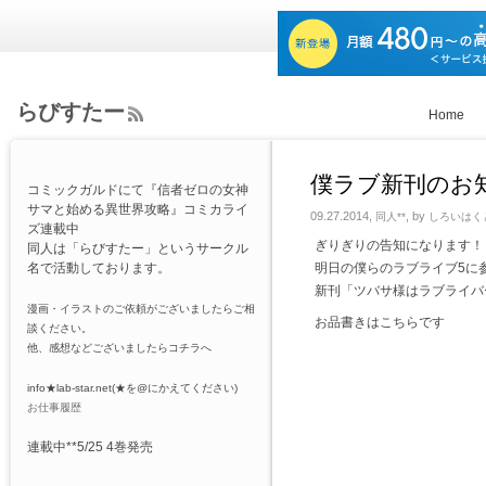
らびすたー
Home
ee
d
Rs
僕ラブ新刊のお知
コミックガルドにて『信者ゼロの女神
s
サマと始める異世界攻略』コミカライ
09.27.2014,
, by
同人**
しろいはく
ズ連載中
ぎりぎりの告知になります！
同人は「らびすたー」というサークル
名で活動しております。
明日の僕らのラブライブ5に参
新刊「ツバサ様はラブライバ
漫画・イラストのご依頼がございましたらご相
お品書きはこちらです
談ください。
他、感想などございましたらコチラへ
info★lab-star.net(★を@にかえてください)
お仕事履歴
連載中**5/25 4巻発売