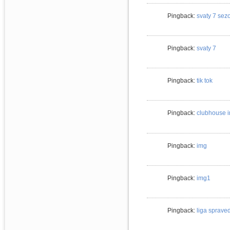
Pingback:
svaty 7 sez
Pingback:
svaty 7
Pingback:
tik tok
Pingback:
clubhouse i
Pingback:
img
Pingback:
img1
Pingback:
liga spraved