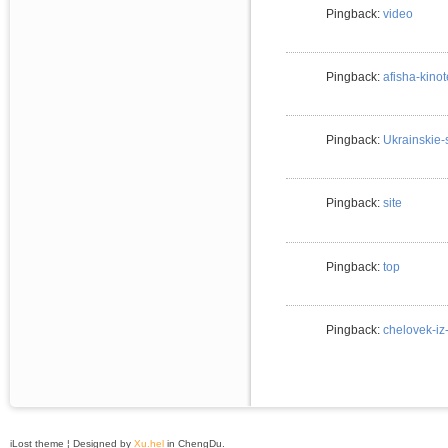
Pingback:
video
Pingback:
afisha-kinot
Pingback:
Ukrainskie-
Pingback:
site
Pingback:
top
Pingback:
chelovek-iz
iLost theme ¦ Designed by
Xu.hel
in ChengDu.