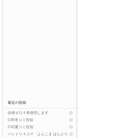
最近の投稿
信者ゼロ４巻発売します
C95冬コミ告知
C92夏コミ告知
バンドリ４コマ「よんこま ばんどり