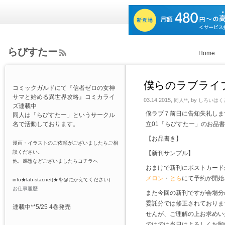
らびすたー
Home
ee
d
Rs
僕らのラブライブ
コミックガルドにて『信者ゼロの女神
s
サマと始める異世界攻略』コミカライ
03.14.2015,
, by
同人**
しろいはく
ズ連載中
僕ラブ７前日に告知失礼しま
同人は「らびすたー」というサークル
名で活動しております。
立01「らびすたー」のお品
【お品書き】
漫画・イラストのご依頼がございましたらご相
談ください。
【新刊サンプル】
他、感想などございましたらコチラへ
おまけで新刊にポストカード
メロン
・
とら
にて予約が開始
info★lab-star.net(★を@にかえてください)
お仕事履歴
また今回の新刊ですが会場分
委託分では修正されておりま
連載中**5/25 4巻発売
せんが、ご理解の上お求めい
ではでは当日はよろしくお願