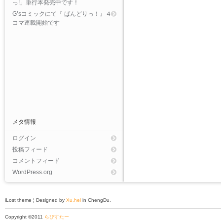
っ!」単行本発売中です！
G’sコミックにて『 ばんどりっ！』４
コマ連載開始です
メタ情報
ログイン
投稿フィード
コメントフィード
WordPress.org
iLost theme ¦ Designed by
Xu.hel
in ChengDu.
Copyright ©2011
らびすたー