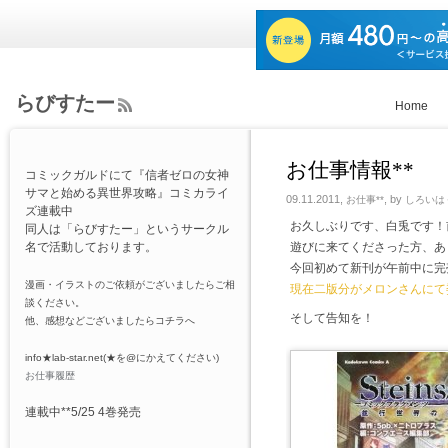
らびすたー
Home
ee
d
Rs
お仕事情報**
コミックガルドにて『信者ゼロの女神
s
サマと始める異世界攻略』コミカライ
09.11.2011,
, by
お仕事**
しろいは
ズ連載中
お久しぶりです、白兎です！
同人は「らびすたー」というサークル
名で活動しております。
遊びに来てくださった方、あ
今回初めて新刊が午前中に完
漫画・イラストのご依頼がございましたらご相
現在二版分がメロンさんにて
談ください。
そして告知を！
他、感想などございましたらコチラへ
info★lab-star.net(★を@にかえてください)
お仕事履歴
連載中**5/25 4巻発売