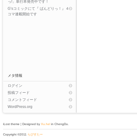
っ!」単行本発売中です！
G’sコミックにて『 ばんどりっ！』４
コマ連載開始です
メタ情報
ログイン
投稿フィード
コメントフィード
WordPress.org
iLost theme ¦ Designed by
Xu.hel
in ChengDu.
Copyright ©2011
らびすたー