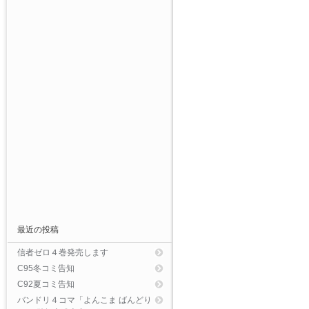
最近の投稿
信者ゼロ４巻発売します
C95冬コミ告知
C92夏コミ告知
バンドリ４コマ「よんこま ばんどり