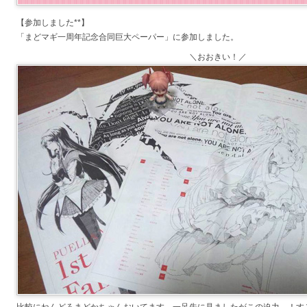
【参加しました**】
「まどマギ一周年記念合同巨大ペーパー」に参加しました。
＼おおきい！／
比較にねんどろまどかちゃんおいてます。一足先に見ましたがこの迫力…！す