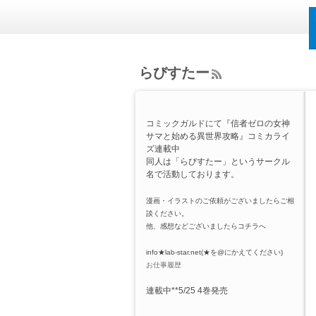
らびすたー
ee
d
Rs
コミックガルドにて『信者ゼロの女神
s
サマと始める異世界攻略』コミカライ
ズ連載中
同人は「らびすたー」というサークル
名で活動しております。
漫画・イラストのご依頼がございましたらご相
談ください。
他、感想などございましたらコチラへ
info★lab-star.net(★を@にかえてください)
お仕事履歴
連載中**5/25 4巻発売