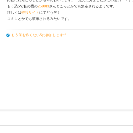
もう恐5で私の横の
2580rs
さんところとかでも頒布されるようです。
詳しくは
特設サイト
にてどうぞ！
コミ１とかでも頒布されるみたいです。
もう何も怖くない5に参加します**