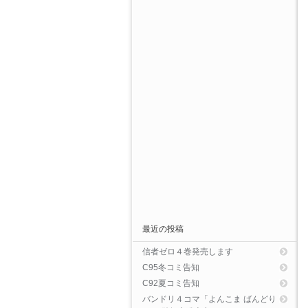
最近の投稿
信者ゼロ４巻発売します
C95冬コミ告知
C92夏コミ告知
バンドリ４コマ「よんこま ばんどり