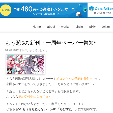
Home
about
works
circle
pixiv
twitter
もう恐5の新刊・一周年ペーパー告知*
04.28.2012,
, by
.
同人**
しろいはくと
＊もう恐5の新刊入稿しましたーー！
メロンさんの予約も受付中
です。
今回もバナーを作って頂きました…！ありがとうございます*・ｘ・）
＊あと「まどかちゃんをいじめる本」も再販をします。
こちらも
予約受付中になってます
イベントこれない方よかったらご利用ください・ｘ・）ﾉ
どちらも
5/3もう何も恐くない5 う-01「らびすたー」
にて頒布です。