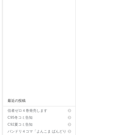
最近の投稿
信者ゼロ４巻発売します
C95冬コミ告知
C92夏コミ告知
バンドリ４コマ「よんこま ばんどり