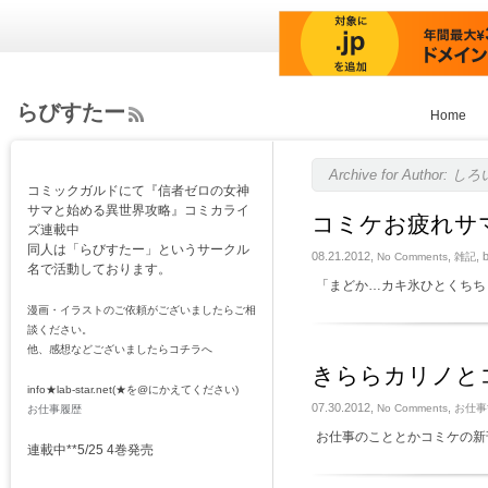
らびすたー
Home
ee
d
Rs
Archive for Author:
コミックガルドにて『信者ゼロの女神
s
サマと始める異世界攻略』コミカライ
コミケお疲れサ
ズ連載中
同人は「らびすたー」というサークル
08.21.2012,
,
, 
No Comments
雑記
名で活動しております。
「まどか…カキ氷ひとくちち
漫画・イラストのご依頼がございましたらご相
談ください。
他、感想などございましたらコチラへ
きららカリノと
info★lab-star.net(★を@にかえてください)
07.30.2012,
,
No Comments
お仕事*
お仕事履歴
お仕事のこととかコミケの新
連載中**5/25 4巻発売