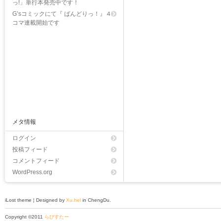
っ!」単行本発売中です！
G’sコミックにて『 ばんどりっ！』４
コマ連載開始です
メタ情報
ログイン
投稿フィード
コメントフィード
WordPress.org
iLost theme ¦ Designed by
Xu.hel
in ChengDu.
Copyright ©2011
らびすたー