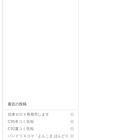
最近の投稿
信者ゼロ４巻発売します
C95冬コミ告知
C92夏コミ告知
バンドリ４コマ「よんこま ばんどり