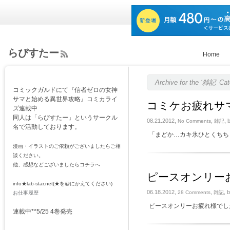
らびすたー
Home
ee
d
Rs
Archive for the ‘雑記’ Ca
コミックガルドにて『信者ゼロの女神
s
サマと始める異世界攻略』コミカライ
コミケお疲れサ
ズ連載中
同人は「らびすたー」というサークル
08.21.2012,
,
, 
No Comments
雑記
名で活動しております。
「まどか…カキ氷ひとくちち
漫画・イラストのご依頼がございましたらご相
談ください。
他、感想などございましたらコチラへ
ピースオンリー
info★lab-star.net(★を@にかえてください)
06.18.2012,
,
, 
28 Comments
雑記
お仕事履歴
ピースオンリーお疲れ様でし
連載中**5/25 4巻発売