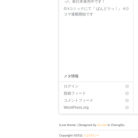
っ!」単行本発売中です！
G’sコミックにて『 ばんどりっ！』４
コマ連載開始です
メタ情報
ログイン
投稿フィード
コメントフィード
WordPress.org
iLost theme ¦ Designed by
Xu.hel
in ChengDu.
Copyright ©2011
らびすたー