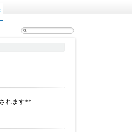
検
索:
されます**