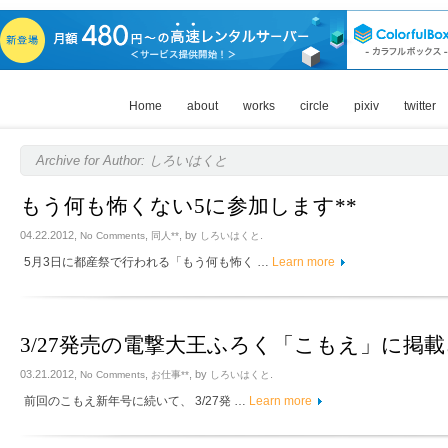
Home
about
works
circle
pixiv
twitter
Archive for Author: しろいはくと
もう何も怖くない5に参加します**
04.22.2012,
,
, by
.
No Comments
同人**
しろいはくと
5月3日に都産祭で行われる「もう何も怖く …
Learn more
3/27発売の電撃大王ふろく「こもえ」に掲載
03.21.2012,
,
, by
.
No Comments
お仕事**
しろいはくと
前回のこもえ新年号に続いて、 3/27発 …
Learn more