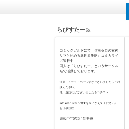
らびすたー
ee
d
Rs
コミックガルドにて『信者ゼロの女神
s
サマと始める異世界攻略』コミカライ
ズ連載中
同人は「らびすたー」というサークル
名で活動しております。
漫画・イラストのご依頼がございましたらご相
談ください。
他、感想などございましたらコチラへ
info★lab-star.net(★を@にかえてください)
お仕事履歴
連載中**5/25 4巻発売