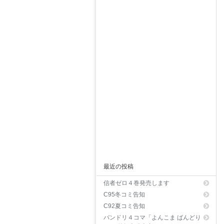
最近の投稿
信者ゼロ４巻発売します
C95冬コミ告知
C92夏コミ告知
バンドリ４コマ「よんこま ばんどり