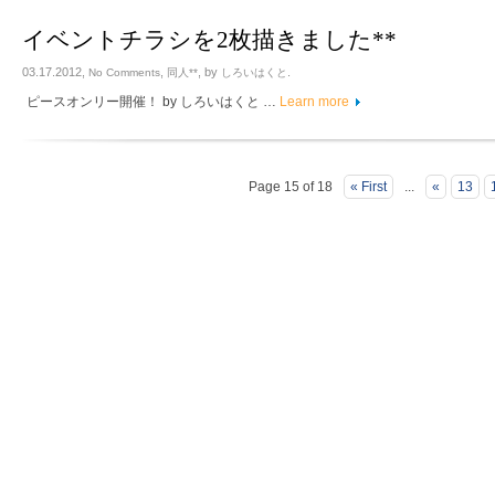
イベントチラシを2枚描きました**
03.17.2012,
,
, by
.
No Comments
同人**
しろいはくと
ピースオンリー開催！ by しろいはくと …
Learn more
Page 15 of 18
« First
...
«
13