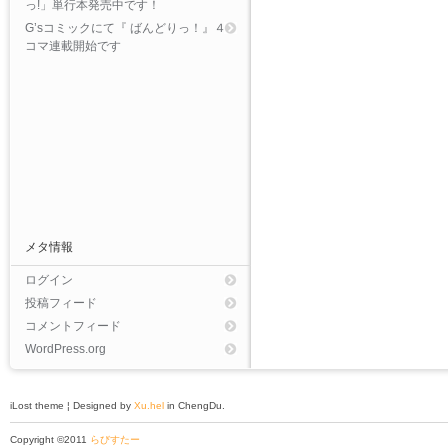
っ!」単行本発売中です！
G’sコミックにて『 ばんどりっ！』４
コマ連載開始です
メタ情報
ログイン
投稿フィード
コメントフィード
WordPress.org
iLost theme ¦ Designed by
Xu.hel
in ChengDu.
Copyright ©2011
らびすたー