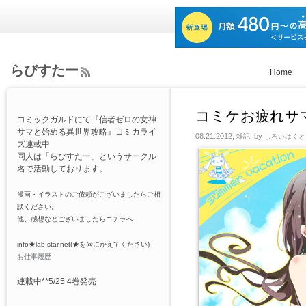
らびすたー
Home
ee
d
Rs
コミケお疲れサ
コミックガルドにて『信者ゼロの女神
s
サマと始める異世界攻略』コミカライ
08.21.2012,
, by
雑記
しろいはくと
ズ連載中
同人は「らびすたー」というサークル
名で活動しております。
漫画・イラストのご依頼がございましたらご相
談ください。
他、感想などございましたらコチラへ
info★lab-star.net(★を@にかえてください)
お仕事履歴
連載中**5/25 4巻発売