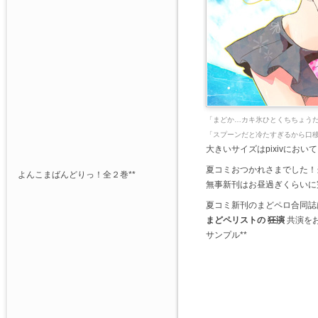
「まどか…カキ氷ひとくちちょう
「スプーンだと冷たすぎるから口移しで
大きいサイズはpixivにおい
夏コミおつかれさまでした！
よんこまばんどりっ！全２巻**
無事新刊はお昼過ぎくらいに
夏コミ新刊のまどペロ合同誌
まどペリストの
狂演
共演を
サンプル**